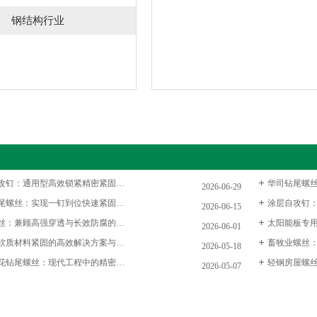
钢结构行业
圆头十字自攻钉：通用型高效锁紧精密紧固螺丝，民用装配与轻工业量产的主流标配紧固件
2026-06-29
六角法兰钻尾螺丝：实现一钉到位快速紧固，兼具施工高效、承压稳固、防水防腐、抗震防松的核心优势
2026-06-15
复合钻尾螺丝：兼顾高强穿透与长效防腐的双金属紧固核心件
2026-06-01
燕尾螺丝：软质材料紧固的高效解决方案与产业发展全景
2026-05-18
平头十字压花钻尾螺丝：现代工程中的精密连接革命
2026-05-07