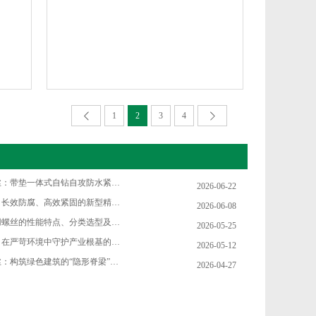
1
2
3
4
华司钻尾螺丝：带垫一体式自钻自攻防水紧固螺丝，装修工程的主流标配
2026-06-22
涂层自攻钉：长效防腐、高效紧固的新型精密紧固件
2026-06-08
太阳能板专用螺丝的性能特点、分类选型及工程应用综述
2026-05-25
畜牧业螺丝：在严苛环境中守护产业根基的精密元件
2026-05-12
轻钢房屋螺丝：构筑绿色建筑的“隐形脊梁”绿色建筑领域的标杆
2026-04-27