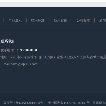
产品展示
技术标准
应用案例
公司资质
新闻
联系我们
联系电话：
139 2584 0160
地址：阳江市阳东区珠海（阳江万象）産业转业园兴平五路与赤城十路
E-mail:boito@vip.163.com
司 备案号：
粤ICP备13010948号-1
粤公网安备44172302000133号
保留所有权